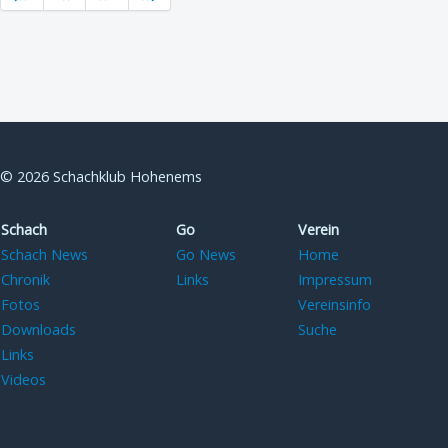
© 2026 Schachklub Hohenems
Schach
Go
Verein
Schach News
Go News
Home
Chronik
Links
Impressum
Fotos
Vereinsinfo
Downloads
Suche
Links
Videos