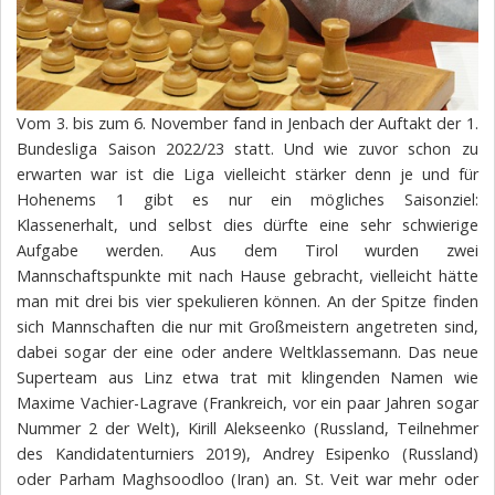
Vom 3. bis zum 6. November fand in Jenbach der Auftakt der 1.
Bundesliga Saison 2022/23 statt. Und wie zuvor schon zu
erwarten war ist die Liga vielleicht stärker denn je und für
Hohenems 1 gibt es nur ein mögliches Saisonziel:
Klassenerhalt, und selbst dies dürfte eine sehr schwierige
Aufgabe werden. Aus dem Tirol wurden zwei
Mannschaftspunkte mit nach Hause gebracht, vielleicht hätte
man mit drei bis vier spekulieren können. An der Spitze finden
sich Mannschaften die nur mit Großmeistern angetreten sind,
dabei sogar der eine oder andere Weltklassemann. Das neue
Superteam aus Linz etwa trat mit klingenden Namen wie
Maxime Vachier-Lagrave (Frankreich, vor ein paar Jahren sogar
Nummer 2 der Welt), Kirill Alekseenko (Russland, Teilnehmer
des Kandidatenturniers 2019), Andrey Esipenko (Russland)
oder Parham Maghsoodloo (Iran) an. St. Veit war mehr oder