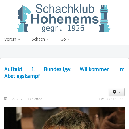
Schachklub Hohenems
Verein
Schach
Go
Auftakt 1. Bundesliga: Willkommen im
Abstiegskampf
12. November 2022
Robert Sandholzer