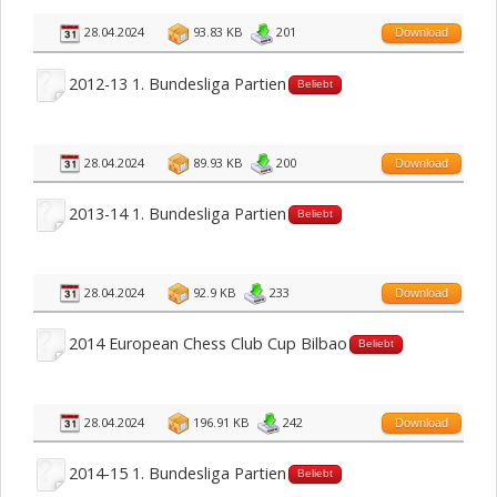
28.04.2024
93.83 KB
201
Download
2012-13 1. Bundesliga Partien
Beliebt
28.04.2024
89.93 KB
200
Download
2013-14 1. Bundesliga Partien
Beliebt
28.04.2024
92.9 KB
233
Download
2014 European Chess Club Cup Bilbao
Beliebt
28.04.2024
196.91 KB
242
Download
2014-15 1. Bundesliga Partien
Beliebt