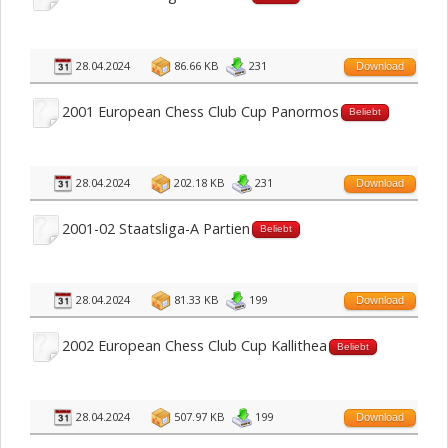
28.04.2024
86.66 KB
231
Download
2001 European Chess Club Cup Panormos
Beliebt
28.04.2024
202.18 KB
231
Download
2001-02 Staatsliga-A Partien
Beliebt
28.04.2024
81.33 KB
199
Download
2002 European Chess Club Cup Kallithea
Beliebt
28.04.2024
507.97 KB
199
Download