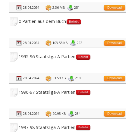
28.04.2024
2.36 MB
251
Download
0 Partien aus dem Buch
Beliebt
28.04.2024
103.58 KB
222
Download
1995-96 Staatsliga-A Partien
Beliebt
28.04.2024
83.59 KB
218
Download
1996-97 Staatsliga-A Partien
Beliebt
28.04.2024
90.95 KB
234
Download
1997-98 Staatsliga-A Partien
Beliebt