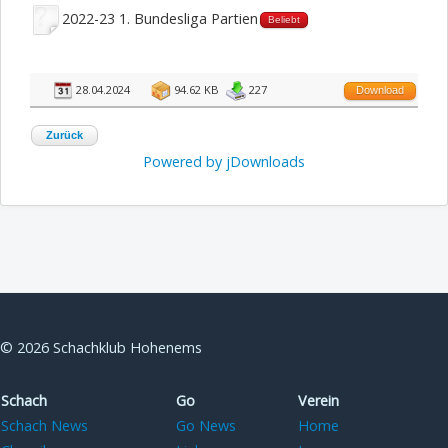
2022-23 1. Bundesliga Partien
Beliebt
28.04.2024
94.62 KB
227
Download
Zurück
Powered by jDownloads
© 2026 Schachklub Hohenems
Schach
Go
Verein
Schach News
Go News
Home