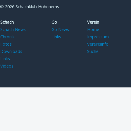
© 2026 Schachklub Hohenems
Schach
Go
Verein
Schach News
Go News
Home
Chronik
Links
Impressum
Fotos
Vereinsinfo
Downloads
Suche
Links
Videos