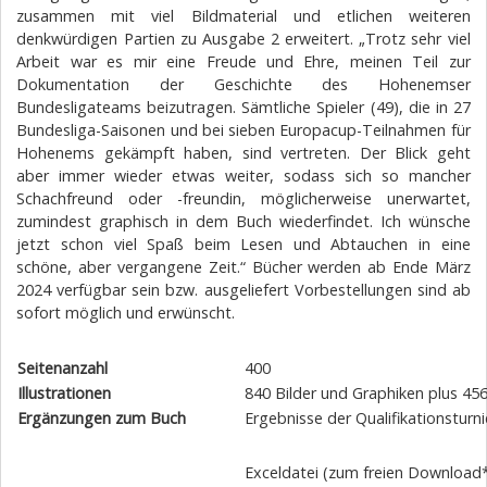
zusammen mit viel Bildmaterial und etlichen weiteren
denkwürdigen Partien zu Ausgabe 2 erweitert. „Trotz sehr viel
Arbeit war es mir eine Freude und Ehre, meinen Teil zur
Dokumentation der Geschichte des Hohenemser
Bundesligateams beizutragen. Sämtliche Spieler (49), die in 27
Bundesliga-Saisonen und bei sieben Europacup-Teilnahmen für
Hohenems gekämpft haben, sind vertreten. Der Blick geht
aber immer wieder etwas weiter, sodass sich so mancher
Schachfreund oder -freundin, möglicherweise unerwartet,
zumindest graphisch in dem Buch wiederfindet. Ich wünsche
jetzt schon viel Spaß beim Lesen und Abtauchen in eine
schöne, aber vergangene Zeit.“ Bücher werden ab Ende März
2024 verfügbar sein bzw. ausgeliefert Vorbestellungen sind ab
sofort möglich und erwünscht.
Seitenanzahl
400
Illustrationen
840 Bilder und Graphiken plus 4
Ergänzungen zum Buch
Ergebnisse der Qualifikationsturn
Exceldatei (zum freien Download*