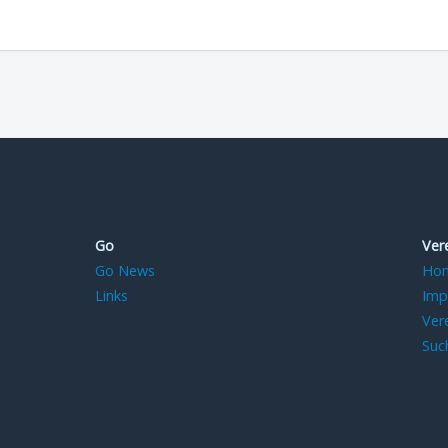
Go
Ver
Go News
Ho
Links
Imp
Ver
Suc