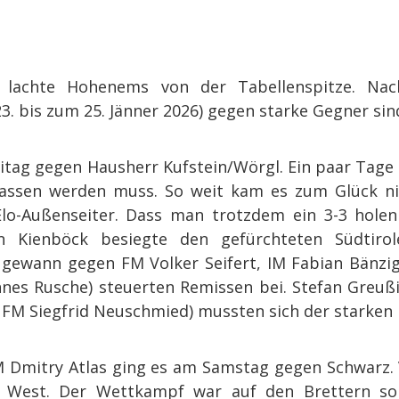
 lachte Hohenems von der Tabellenspitze. Nac
3. bis zum 25. Jänner 2026) gegen starke Gegner sin
itag gegen Hausherr Kufstein/Wörgl. Ein paar Tag
elassen werden muss. So weit kam es zum Glück nic
Elo-Außenseiter. Dass man trotzdem ein 3-3 holen 
 Kienböck besiegte den gefürchteten Südtiroler
s gewann gegen FM Volker Seifert, IM Fabian Bänzi
nes Rusche) steuerten Remissen bei. Stefan Greußi
FM Siegfrid Neuschmied) mussten sich der starken
M Dmitry Atlas ging es am Samstag gegen Schwarz. 
 West. Der Wettkampf war auf den Brettern so 