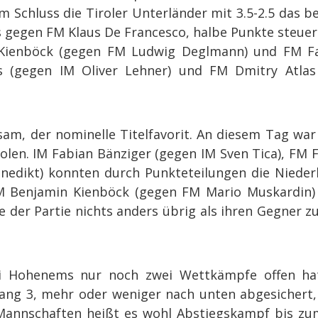
m Schluss die Tiroler Unterländer mit 3.5-2.5 das be
ns gegen FM Klaus De Francesco, halbe Punkte steue
 Kienböck (gegen FM Ludwig Deglmann) und FM Fa
as (gegen IM Oliver Lehner) und FM Dmitry Atla
m, der nominelle Titelfavorit. An diesem Tag war
len. IM Fabian Bänziger (gegen IM Sven Tica), FM 
nedikt) konnten durch Punkteteilungen die Niederl
FM Benjamin Kienböck (gegen FM Mario Muskardin
der Partie nichts anders übrig als ihren Gegner zu 
ei Hohenems nur noch zwei Wettkämpfe offen hat
 Rang 3, mehr oder weniger nach unten abgesichert
r Mannschaften heißt es wohl Abstiegskampf bis zu