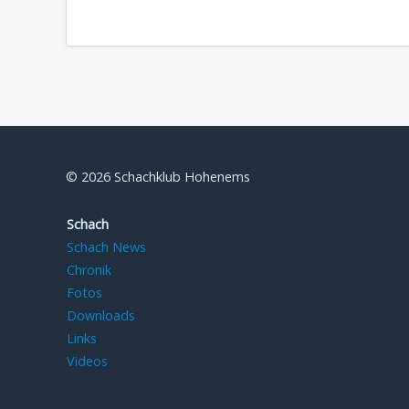
© 2026 Schachklub Hohenems
Schach
Schach News
Chronik
Fotos
Downloads
Links
Videos