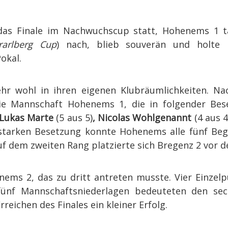
das Finale im Nachwuchscup statt, Hohenems 1 ta
arlberg Cup
) nach, blieb souverän und holte 
okal.
ehr wohl in ihren eigenen Klubräumlichkeiten. N
die Mannschaft Hohenems 1, die in folgender Bes
 Lukas Marte
(5 aus 5)
, Nicolas Wohlgenannt
(4 aus 4
r starken Besetzung konnte Hohenems alle fünf B
Auf dem zweiten Rang platzierte sich Bregenz 2 vor
ems 2, das zu dritt antreten musste. Vier Einzel
fünf Mannschaftsniederlagen bedeuteten den sec
eichen des Finales ein kleiner Erfolg.